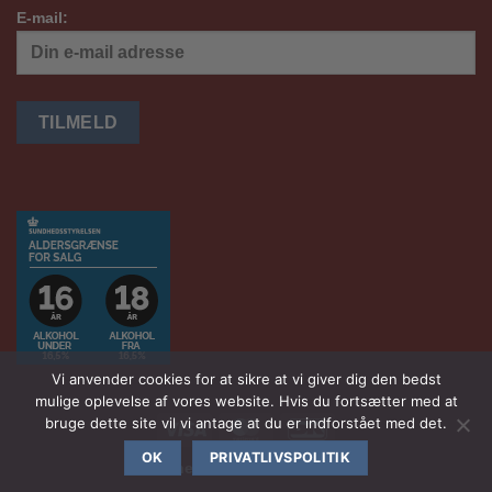
E-mail:
Vi anvender cookies for at sikre at vi giver dig den bedst
mulige oplevelse af vores website. Hvis du fortsætter med at
bruge dette site vil vi antage at du er indforstået med det.
Visa
MasterCard
DanKort
OK
PRIVATLIVSPOLITIK
Havnensvinotek.dk
2026 ©