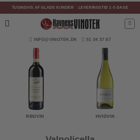
Fortsæt
TUSINDVIS AF GLADE KUNDER
LEVERINGSTID 1-5 DAGE
til
indhold
INFO@VINOTEK.DK
51 34 37 87
RØDVIN
HVIDVIN
Valpolicella