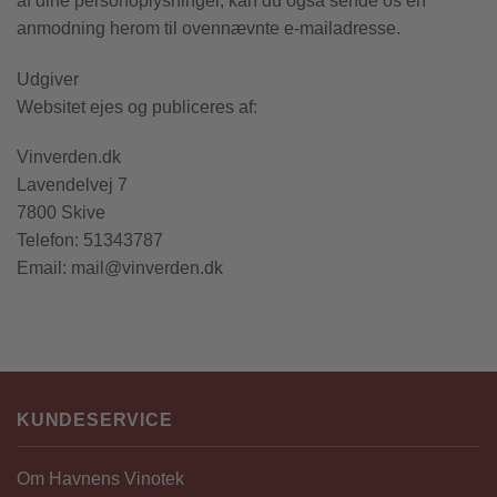
af dine personoplysninger, kan du også sende os en
anmodning herom til ovennævnte e-mailadresse.
Udgiver
Websitet ejes og publiceres af:
Vinverden.dk
Lavendelvej 7
7800 Skive
Telefon: 51343787
Email: mail@vinverden.dk
KUNDESERVICE
Om Havnens Vinotek