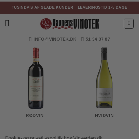
Fortsæt
TUSINDVIS AF GLADE KUNDER
LEVERINGSTID 1-5 DAGE
til
indhold
INFO@VINOTEK.DK
51 34 37 87
RØDVIN
HVIDVIN
Cookie- og privatlivspolitik hos Vinverden.dk