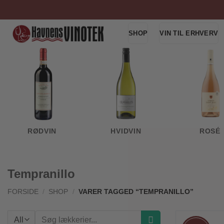
Fortsæt
til
indhold
SHOP
VIN TIL ERHVERV
RØDVIN
HVIDVIN
ROSÉ
Tempranillo
FORSIDE
/
SHOP
/
VARER TAGGED “TEMPRANILLO”
Søg