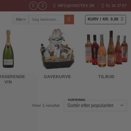
INFO@VINOTEK.DK
51 34 37 87
Søg
KURV /
KR.
0,00
efter:
USSERENDE
GAVEKURVE
TILBUD
VIN
Viser 1 resultat