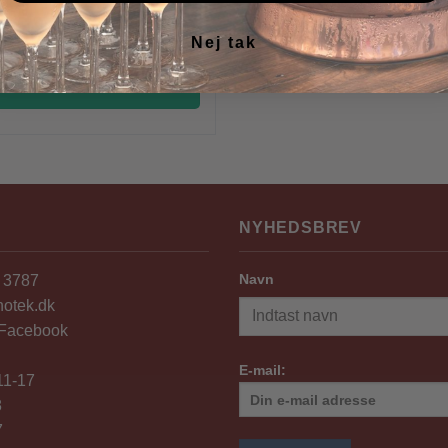
 Pingus Psi 2022 antal
Nej tak
KØB
NYHEDSBREV
Navn
4 3787
notek.dk
 Facebook
E-mail:
 11-17
8
7