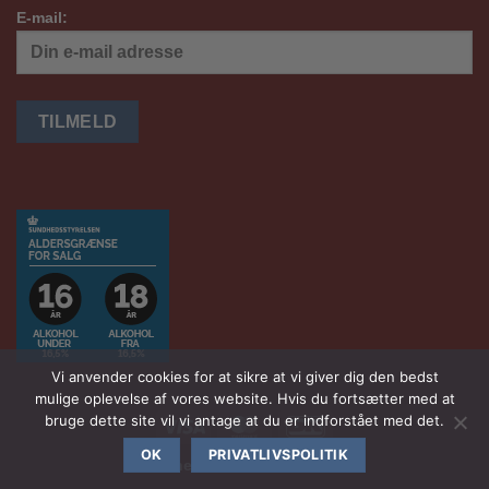
E-mail:
Vi anvender cookies for at sikre at vi giver dig den bedst
mulige oplevelse af vores website. Hvis du fortsætter med at
bruge dette site vil vi antage at du er indforstået med det.
Visa
MasterCard
DanKort
OK
PRIVATLIVSPOLITIK
Havnensvinotek.dk
2026 ©