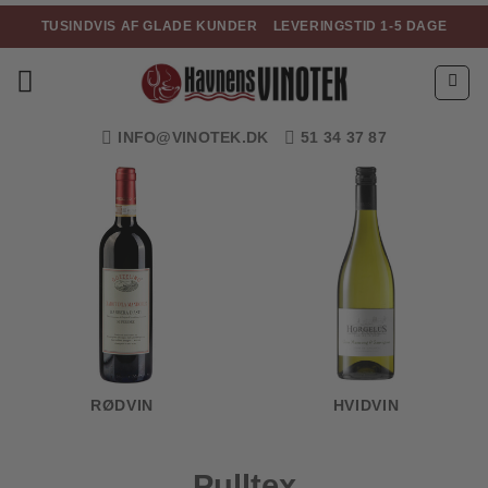
Fortsæt
TUSINDVIS AF GLADE KUNDER
LEVERINGSTID 1-5 DAGE
til
indhold
INFO@VINOTEK.DK
51 34 37 87
RØDVIN
HVIDVIN
Pulltex