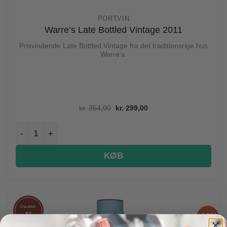
PORTVIN
Warre’s Late Bottled Vintage 2011
Prisvindende Late Bottled Vintage fra det traditionsrige hus
Warre's.
Den oprindelige pris var: kr. 354
Den aktuelle pris er: kr
kr.
354,00
kr.
299,00
Warre's Late Bottled Vintage 2011 antal
KØB
Decanter
93
-18%