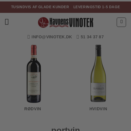
Fortsæt
TUSINDVIS AF GLADE KUNDER
LEVERINGSTID 1-5 DAGE
til
indhold
INFO@VINOTEK.DK
51 34 37 87
RØDVIN
HVIDVIN
portvin