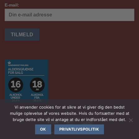
E-mail:
Vi anvender cookies for at sikre at vi giver dig den bedst
mulige oplevelse af vores website. Hvis du fortsætter med at
bruge dette site vil vi antage at du er indforstået med det.
Visa
MasterCard
DanKort
OK
PRIVATLIVSPOLITIK
Havnensvinotek.dk
2026 ©