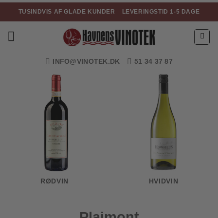
Fortsæt
TUSINDVIS AF GLADE KUNDER
LEVERINGSTID 1-5 DAGE
til
indhold
INFO@VINOTEK.DK
51 34 37 87
RØDVIN
HVIDVIN
Plaimont