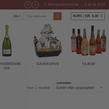
INFO@VINOTEK.DK
51 34 37 87
Søg
KURV /
KR.
0,00
efter:
USSERENDE
GAVEKURVE
TILBUD
VIN
Viser 1 resultat