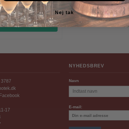
e Mistik antal
Nej tak
KØB
NYHEDSBREV
Navn
4 3787
notek.dk
 Facebook
E-mail:
 11-17
8
7