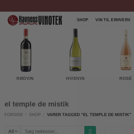
Fortsæt
til
indhold
SHOP
VIN TIL ERHVERV
RØDVIN
HVIDVIN
ROSÉ
el temple de mistik
FORSIDE
/
SHOP
/
VARER TAGGED “EL TEMPLE DE MISTIK”
Søg