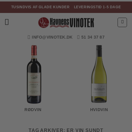
Fortsæt
TUSINDVIS AF GLADE KUNDER
LEVERINGSTID 1-5 DAGE
til
indhold
INFO@VINOTEK.DK
51 34 37 87
RØDVIN
HVIDVIN
TAG ARKIVER:
ER VIN SUNDT