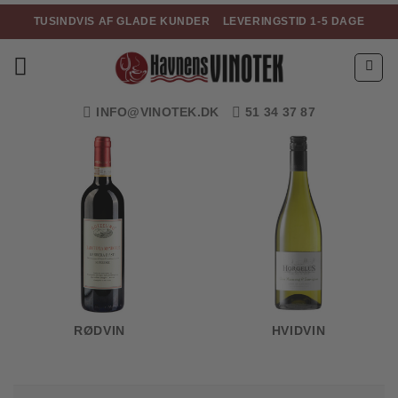
Fortsæt
TUSINDVIS AF GLADE KUNDER
LEVERINGSTID 1-5 DAGE
til
indhold
INFO@VINOTEK.DK
51 34 37 87
RØDVIN
HVIDVIN